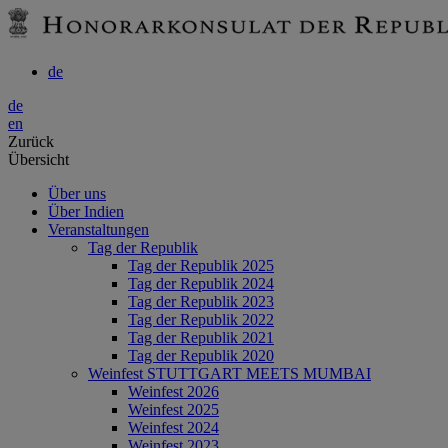
de
de
en
Zurück
Übersicht
Über uns
Über Indien
Veranstaltungen
Tag der Republik
Tag der Republik 2025
Tag der Republik 2024
Tag der Republik 2023
Tag der Republik 2022
Tag der Republik 2021
Tag der Republik 2020
Weinfest STUTTGART MEETS MUMBAI
Weinfest 2026
Weinfest 2025
Weinfest 2024
Weinfest 2023