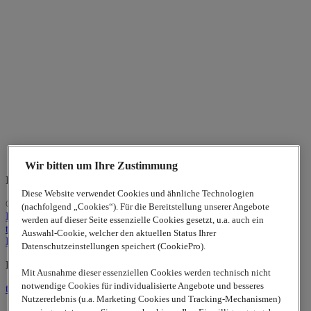
Wir bitten um Ihre Zustimmung
Indian Business Center Stuttgart
Diese Website verwendet Cookies und ähnliche Technologien
© 2026
www.lappgroup.com
Privacy
(nachfolgend „Cookies“). Für die Bereitstellung unserer Angebote
Policy
Kontakt
Impressum
Sitemap
|
Cookie-Einstellungen
werden auf dieser Seite essenzielle Cookies gesetzt, u.a. auch ein
to top
Auswahl-Cookie, welcher den aktuellen Status Ihrer
LinkedIn
Datenschutzeinstellungen speichert (CookiePro).
Lapp Insulator is not affiliated with the Lapp Group
Mit Ausnahme dieser essenziellen Cookies werden technisch nicht
notwendige Cookies für individualisierte Angebote und besseres
to top
Nutzererlebnis (u.a. Marketing Cookies und Tracking-Mechanismen)