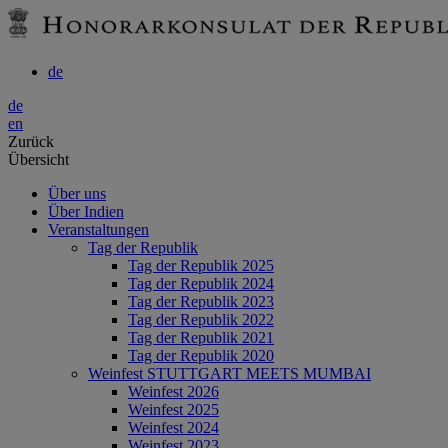
de
de
en
Zurück
Übersicht
Über uns
Über Indien
Veranstaltungen
Tag der Republik
Tag der Republik 2025
Tag der Republik 2024
Tag der Republik 2023
Tag der Republik 2022
Tag der Republik 2021
Tag der Republik 2020
Weinfest STUTTGART MEETS MUMBAI
Weinfest 2026
Weinfest 2025
Weinfest 2024
Weinfest 2023