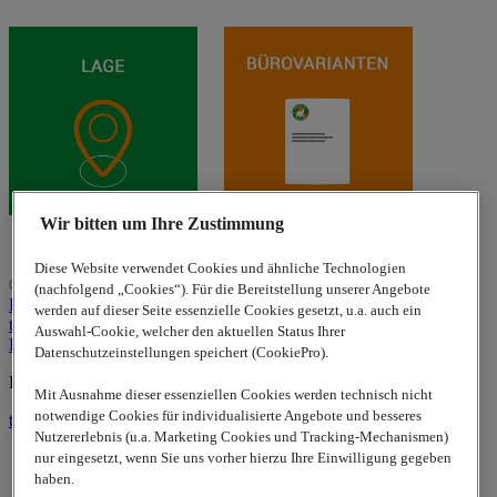
Wir bitten um Ihre Zustimmung
Diese Website verwendet Cookies und ähnliche Technologien
© 2026
www.lappgroup.com
Privacy
(nachfolgend „Cookies“). Für die Bereitstellung unserer Angebote
Policy
Kontakt
Impressum
Sitemap
|
Cookie-Einstellungen
werden auf dieser Seite essenzielle Cookies gesetzt, u.a. auch ein
to top
Auswahl-Cookie, welcher den aktuellen Status Ihrer
LinkedIn
Datenschutzeinstellungen speichert (CookiePro).
Lapp Insulator is not affiliated with the Lapp Group
Mit Ausnahme dieser essenziellen Cookies werden technisch nicht
notwendige Cookies für individualisierte Angebote und besseres
to top
Nutzererlebnis (u.a. Marketing Cookies und Tracking-Mechanismen)
nur eingesetzt, wenn Sie uns vorher hierzu Ihre Einwilligung gegeben
haben.
Privacy Policy