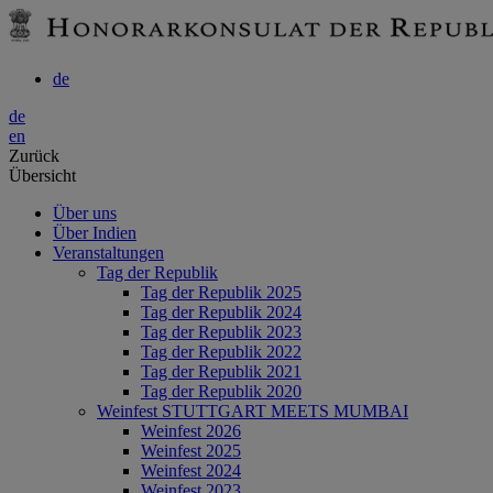
de
de
en
Zurück
Übersicht
Über uns
Über Indien
Veranstaltungen
Tag der Republik
Tag der Republik 2025
Tag der Republik 2024
Tag der Republik 2023
Tag der Republik 2022
Tag der Republik 2021
Tag der Republik 2020
Weinfest STUTTGART MEETS MUMBAI
Weinfest 2026
Weinfest 2025
Weinfest 2024
Weinfest 2023