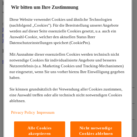
Kontaktinformationen an uns wenden.
Wir bitten um Ihre Zustimmung
Vielen Dank für Ihre Aufmerksamkeit.
Diese Website verwendet Cookies und ähnliche Technologien
© 2026
www.lappgroup.com
Privacy
(nachfolgend „Cookies“). Für die Bereitstellung unserer Angebote
Policy
Kontakt
Impressum
Sitemap
|
Cookie-Einstellungen
werden auf dieser Seite essenzielle Cookies gesetzt, u.a. auch ein
to top
Auswahl-Cookie, welcher den aktuellen Status Ihrer
LinkedIn
Datenschutzeinstellungen speichert (CookiePro).
Lapp Insulator is not affiliated with the Lapp Group
Mit Ausnahme dieser essenziellen Cookies werden technisch nicht
notwendige Cookies für individualisierte Angebote und besseres
to top
Nutzererlebnis (u.a. Marketing Cookies und Tracking-Mechanismen)
nur eingesetzt, wenn Sie uns vorher hierzu Ihre Einwilligung gegeben
haben.
Privacy Policy
Sie können grundsätzlich der Verwendung aller Cookies zustimmen,
eine Auswahl treffen oder alle technisch nicht notwendigen Cookies
Kontakt
ablehnen.
Privacy Policy
Impressum
Impressum
Alle Cookies
Nicht notwendige
Sitemap
akzeptieren
Cookies ablehnen