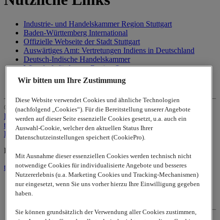
Industrie- und Handelskammer Region Stuttgart
Baden-Württemberg International
Offizielle Webseite der Stadt Stuttgart
Auswärtiges Amt: Vertretungen Indiens in Deutschland
Deutsch-Indische Handelskammer
Wirtschaftsförderung Region Stuttgart
Deutsch-Indische Gesellschaft
Wir bitten um Ihre Zustimmung
German-Indian Round Table
Diese Website verwendet Cookies und ähnliche Technologien
© 2026
www.lappgroup.com
Privacy
(nachfolgend „Cookies“). Für die Bereitstellung unserer Angebote
Policy
Kontakt
Impressum
Sitemap
|
Cookie-Einstellungen
werden auf dieser Seite essenzielle Cookies gesetzt, u.a. auch ein
to top
Auswahl-Cookie, welcher den aktuellen Status Ihrer
LinkedIn
Datenschutzeinstellungen speichert (CookiePro).
Lapp Insulator is not affiliated with the Lapp Group
Mit Ausnahme dieser essenziellen Cookies werden technisch nicht
notwendige Cookies für individualisierte Angebote und besseres
to top
Nutzererlebnis (u.a. Marketing Cookies und Tracking-Mechanismen)
nur eingesetzt, wenn Sie uns vorher hierzu Ihre Einwilligung gegeben
haben.
Privacy Policy
Sie können grundsätzlich der Verwendung aller Cookies zustimmen,