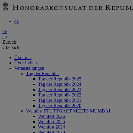
de
de
en
Zurück
Übersicht
Über uns
Über Indien
Veranstaltungen
Tag der Republik
Tag der Republik 2025
Tag der Republik 2024
Tag der Republik 2023
Tag der Republik 2022
Tag der Republik 2021
Tag der Republik 2020
Weinfest STUTTGART MEETS MUMBAI
Weinfest 2026
Weinfest 2025
Weinfest 2024
Weinfest 2023