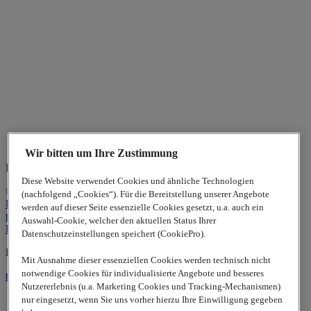
Wir bitten um Ihre Zustimmung
Indian Business Center
Diese Website verwendet Cookies und ähnliche Technologien
© 2026
www.lappgroup.com
Privacy
(nachfolgend „Cookies“). Für die Bereitstellung unserer Angebote
Policy
Kontakt
Impressum
Sitemap
|
Cookie-Einstellungen
werden auf dieser Seite essenzielle Cookies gesetzt, u.a. auch ein
to top
Auswahl-Cookie, welcher den aktuellen Status Ihrer
LinkedIn
Datenschutzeinstellungen speichert (CookiePro).
Lapp Insulator is not affiliated with the Lapp Group
Mit Ausnahme dieser essenziellen Cookies werden technisch nicht
notwendige Cookies für individualisierte Angebote und besseres
to top
Nutzererlebnis (u.a. Marketing Cookies und Tracking-Mechanismen)
nur eingesetzt, wenn Sie uns vorher hierzu Ihre Einwilligung gegeben