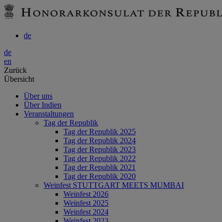
de
de
en
Zurück
Übersicht
Über uns
Über Indien
Veranstaltungen
Tag der Republik
Tag der Republik 2025
Tag der Republik 2024
Tag der Republik 2023
Tag der Republik 2022
Tag der Republik 2021
Tag der Republik 2020
Weinfest STUTTGART MEETS MUMBAI
Weinfest 2026
Weinfest 2025
Weinfest 2024
Weinfest 2023