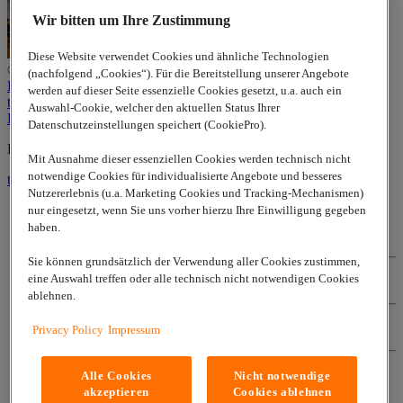
Wir bitten um Ihre Zustimmung
Diese Website verwendet Cookies und ähnliche Technologien
© 2026
www.lappgroup.com
Privacy
(nachfolgend „Cookies“). Für die Bereitstellung unserer Angebote
Policy
Kontakt
Impressum
Sitemap
|
Cookie-Einstellungen
werden auf dieser Seite essenzielle Cookies gesetzt, u.a. auch ein
to top
Auswahl-Cookie, welcher den aktuellen Status Ihrer
LinkedIn
Datenschutzeinstellungen speichert (CookiePro).
Lapp Insulator is not affiliated with the Lapp Group
Mit Ausnahme dieser essenziellen Cookies werden technisch nicht
notwendige Cookies für individualisierte Angebote und besseres
to top
Nutzererlebnis (u.a. Marketing Cookies und Tracking-Mechanismen)
nur eingesetzt, wenn Sie uns vorher hierzu Ihre Einwilligung gegeben
haben.
Privacy Policy
Sie können grundsätzlich der Verwendung aller Cookies zustimmen,
eine Auswahl treffen oder alle technisch nicht notwendigen Cookies
Kontakt
ablehnen.
Privacy Policy
Impressum
Impressum
Alle Cookies
Nicht notwendige
Sitemap
akzeptieren
Cookies ablehnen