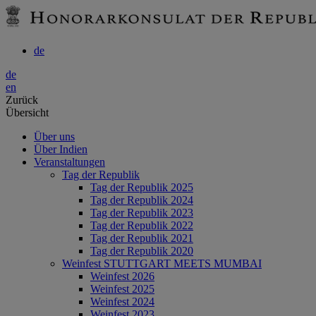
de
de
en
Zurück
Übersicht
Über uns
Über Indien
Veranstaltungen
Tag der Republik
Tag der Republik 2025
Tag der Republik 2024
Tag der Republik 2023
Tag der Republik 2022
Tag der Republik 2021
Tag der Republik 2020
Weinfest STUTTGART MEETS MUMBAI
Weinfest 2026
Weinfest 2025
Weinfest 2024
Weinfest 2023