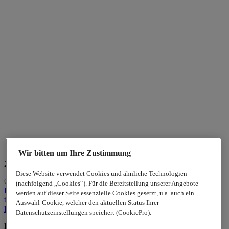
Wir bitten um Ihre Zustimmung
20. Indisches Filmfestival Stuttgart
Diese Website verwendet Cookies und ähnliche Technologien
© 2026
www.lappgroup.com
Privacy
(nachfolgend „Cookies“). Für die Bereitstellung unserer Angebote
Policy
Kontakt
Impressum
Sitemap
|
Cookie-Einstellungen
werden auf dieser Seite essenzielle Cookies gesetzt, u.a. auch ein
to top
Auswahl-Cookie, welcher den aktuellen Status Ihrer
LinkedIn
Datenschutzeinstellungen speichert (CookiePro).
Lapp Insulator is not affiliated with the Lapp Group