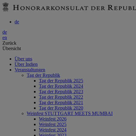
de
de
en
Zurück
Übersicht
Über uns
Über Indien
Veranstaltungen
Tag der Republik
Tag der Republik 2025
Tag der Republik 2024
Tag der Republik 2023
Tag der Republik 2022
Tag der Republik 2021
Tag der Republik 2020
Weinfest STUTTGART MEETS MUMBAI
Weinfest 2026
Weinfest 2025
Weinfest 2024
Weinfest 2023