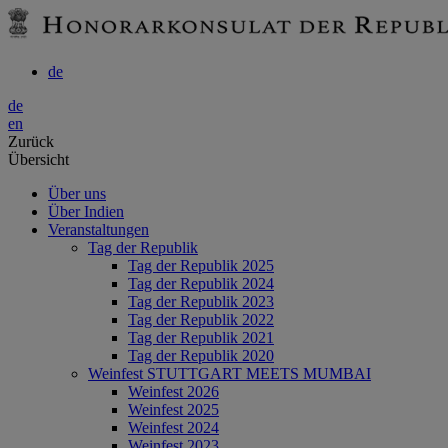
de
de
en
Zurück
Übersicht
Über uns
Über Indien
Veranstaltungen
Tag der Republik
Tag der Republik 2025
Tag der Republik 2024
Tag der Republik 2023
Tag der Republik 2022
Tag der Republik 2021
Tag der Republik 2020
Weinfest STUTTGART MEETS MUMBAI
Weinfest 2026
Weinfest 2025
Weinfest 2024
Weinfest 2023